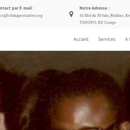
ntact par E-mail :
Notre Adresse :
fos@cliniquestanley.org
41 Bld du 30 Juin, Makiso, Ki
TSHOPO, RD Congo
Accueil
Services
A 