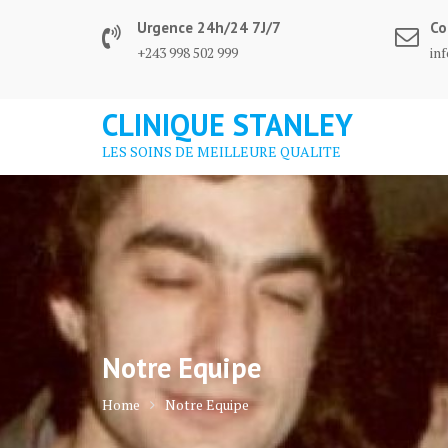
Skip
Urgence 24h/24 7J/7
Co
to
+243 998 502 999
in
content
CLINIQUE STANLEY
LES SOINS DE MEILLEURE QUALITE
Notre Equipe
Home
Notre Equipe